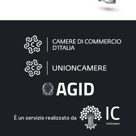
Informazioni
sul
sito
"Fattura
Elettronica"
È un servizio realizzato da