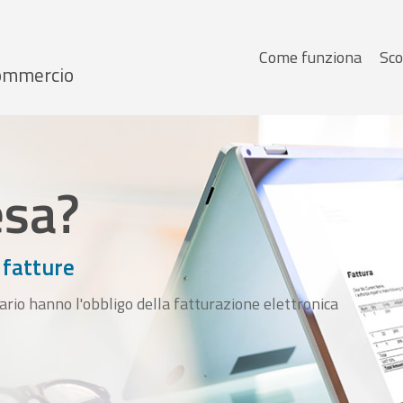
Menu
Come funziona
Sco
 Commercio
principale
esa?
 fatture
ario hanno l'obbligo della fatturazione elettronica