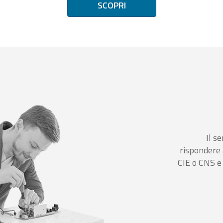
SCOPRI
Il se
rispondere 
CIE o CNS e 