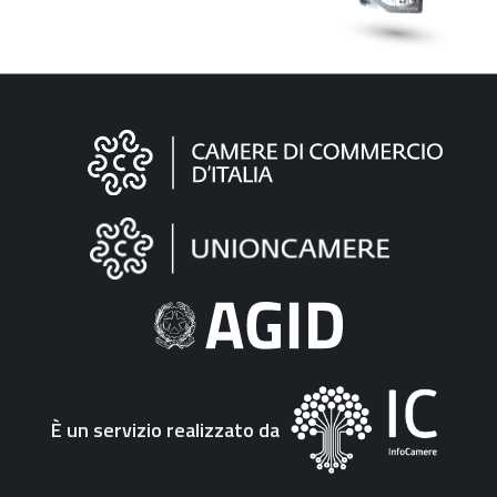
Informazioni
sul
sito
"Fattura
Elettronica"
È un servizio realizzato da