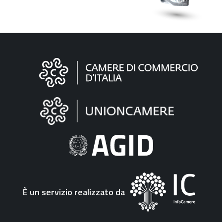
Informazioni
sul
sito
"Fattura
Elettronica"
È un servizio realizzato da