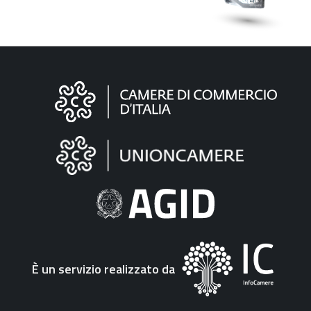
Informazioni
sul
sito
"Fattura
Elettronica"
È un servizio realizzato da