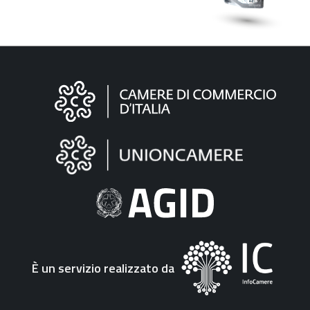
Informazioni
sul
sito
"Fattura
Elettronica"
È un servizio realizzato da