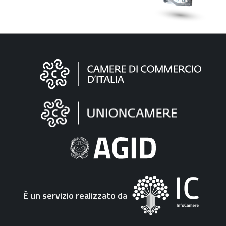
Informazioni
sul
sito
"Fattura
Elettronica"
È un servizio realizzato da