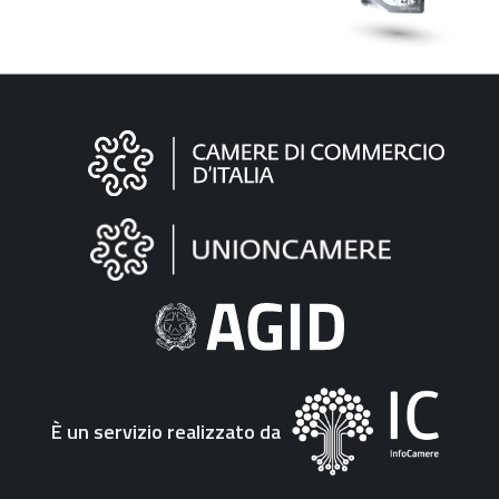
Informazioni
sul
sito
"Fattura
Elettronica"
È un servizio realizzato da