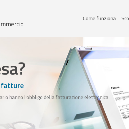
Menu
Come funziona
Sco
 Commercio
principale
esa?
 fatture
ario hanno l'obbligo della fatturazione elettronica