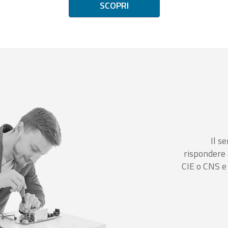
SCOPRI
Il se
rispondere 
CIE o CNS e 