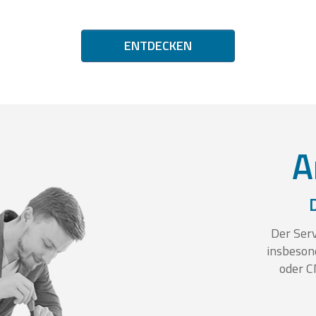
ENTDECKEN
A
Der Serv
insbeson
oder C