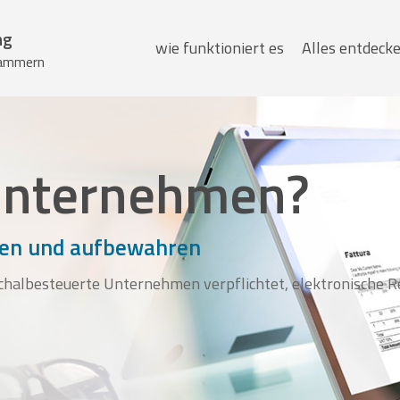
Hauptmenü
ng
wie funktioniert es
Alles entdeck
skammern
 Unternehmen?
den und aufbewahren
uschalbesteuerte Unternehmen verpflichtet, elektronische 