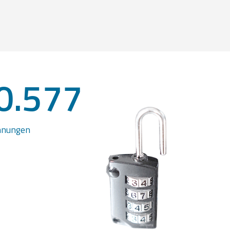
0.577
chnungen