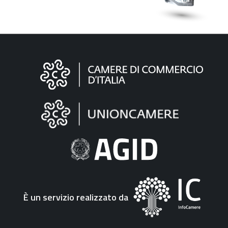
Informazioni
sul
sito
"Fattura
Elettronica"
È un servizio realizzato da