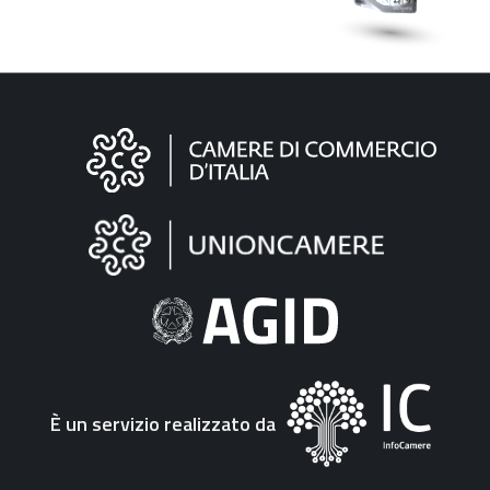
Informazioni
sul
sito
"Fattura
Elettronica"
È un servizio realizzato da