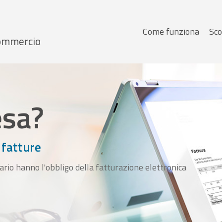
Menu
Come funziona
Sco
 Commercio
principale
esa?
 fatture
ario hanno l'obbligo della fatturazione elettronica