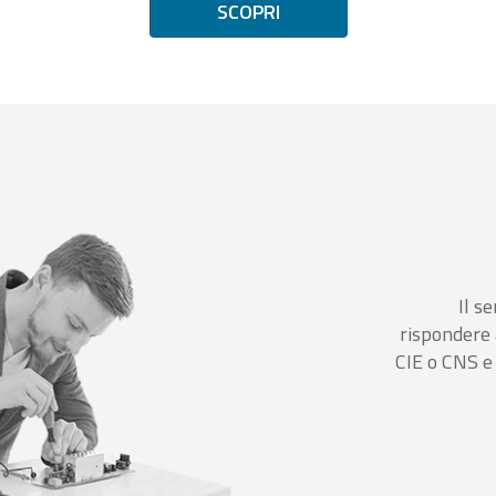
SCOPRI
Il se
rispondere 
CIE o CNS e 