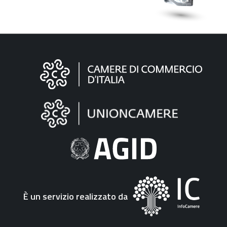
Informazioni
sul
sito
"Fattura
Elettronica"
È un servizio realizzato da