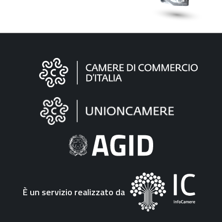
Informazioni
sul
sito
"Fattura
Elettronica"
È un servizio realizzato da