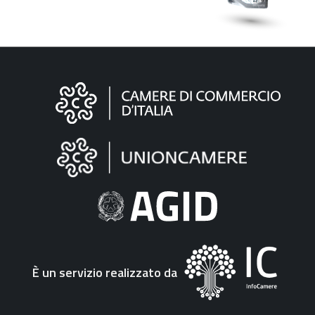
Informazioni
sul
sito
"Fattura
Elettronica"
È un servizio realizzato da