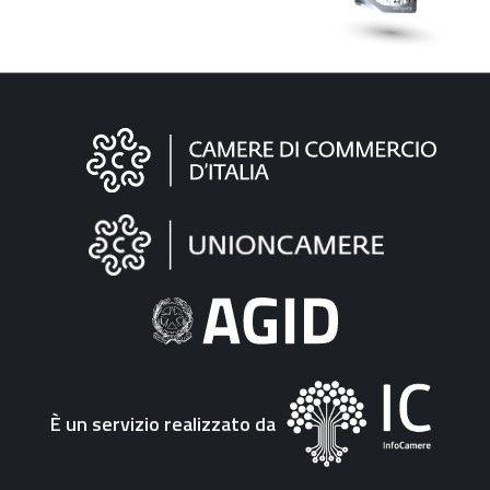
Informazioni
sul
sito
"Fattura
Elettronica"
È un servizio realizzato da