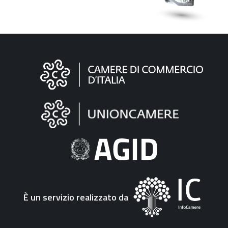
Informazioni
sul
sito
"Fattura
Elettronica"
È un servizio realizzato da