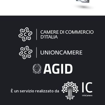
Informazioni
sul
sito
"Fattura
Elettronica"
È un servizio realizzato da