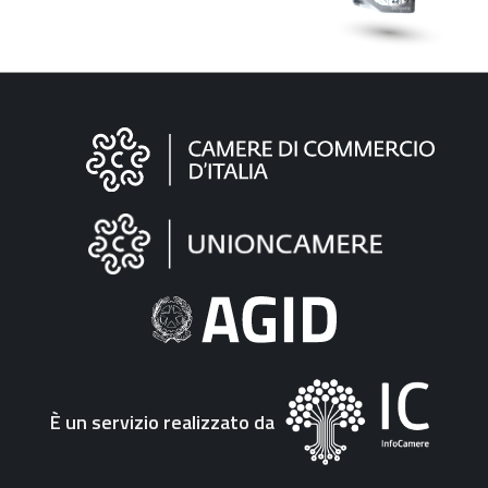
Informazioni
sul
sito
"Fattura
Elettronica"
È un servizio realizzato da