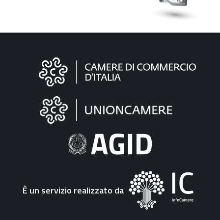
Informazioni
sul
sito
"Fattura
Elettronica"
È un servizio realizzato da