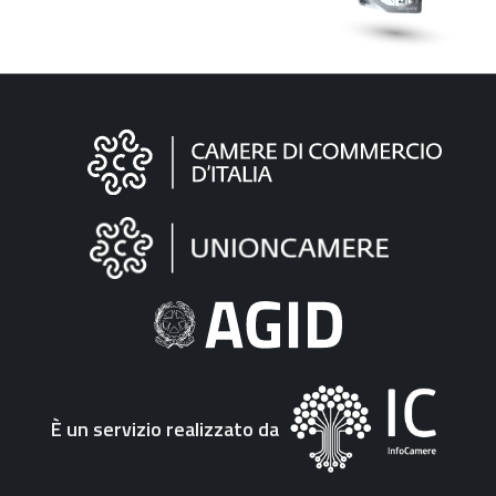
Informazioni
sul
sito
"Fattura
Elettronica"
È un servizio realizzato da