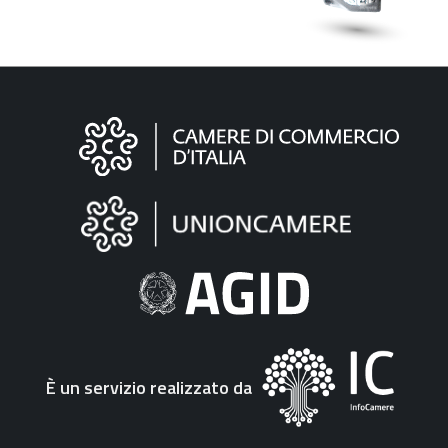
Informazioni
sul
sito
"Fattura
Elettronica"
È un servizio realizzato da