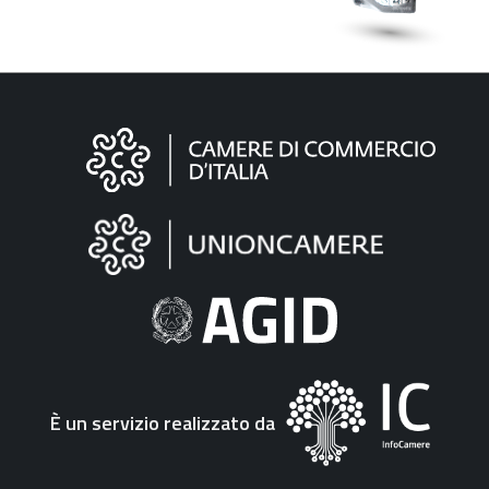
Informazioni
sul
sito
"Fattura
Elettronica"
È un servizio realizzato da