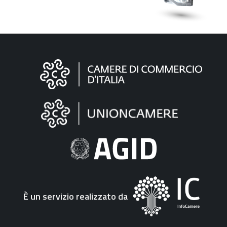
Informazioni
sul
sito
"Fattura
Elettronica"
È un servizio realizzato da