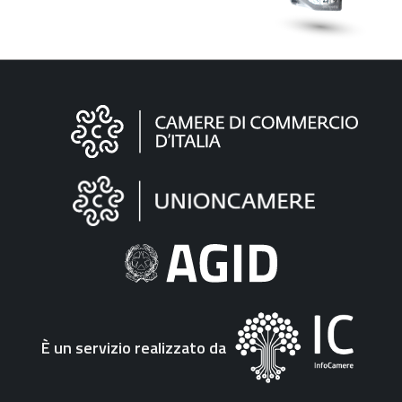
Informazioni
sul
sito
"Fattura
Elettronica"
È un servizio realizzato da