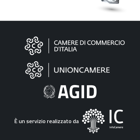
Informazioni
sul
sito
"Fattura
Elettronica"
È un servizio realizzato da