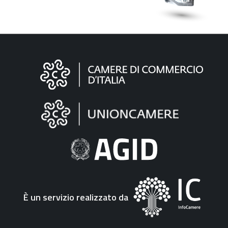
Informazioni
sul
sito
"Fattura
Elettronica"
È un servizio realizzato da