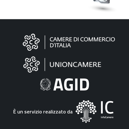
Informazioni
sul
sito
"Fattura
Elettronica"
È un servizio realizzato da