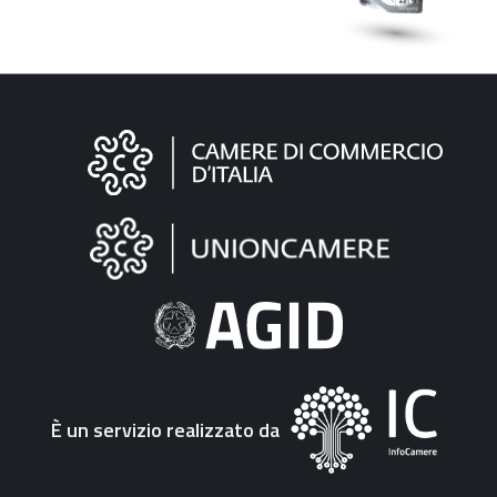
Informazioni
sul
sito
"Fattura
Elettronica"
È un servizio realizzato da