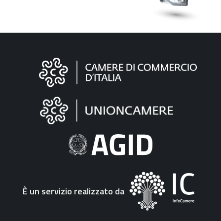
Informazioni
sul
sito
"Fattura
Elettronica"
È un servizio realizzato da