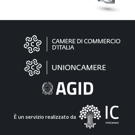
Informazioni
sul
sito
"Fattura
Elettronica"
È un servizio realizzato da