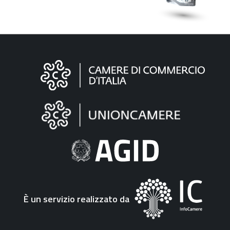
Informazioni
sul
sito
"Fattura
Elettronica"
È un servizio realizzato da