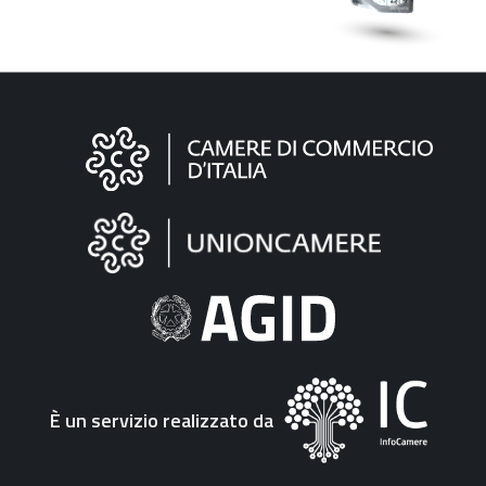
Informazioni
sul
sito
"Fattura
Elettronica"
È un servizio realizzato da