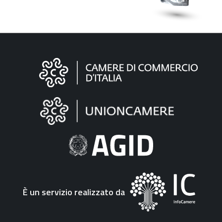
Informazioni
sul
sito
"Fattura
Elettronica"
È un servizio realizzato da