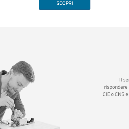
SCOPRI
Il se
rispondere 
CIE o CNS e 