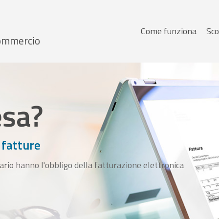
Menu
Come funziona
Sco
 Commercio
principale
esa?
 fatture
ario hanno l'obbligo della fatturazione elettronica