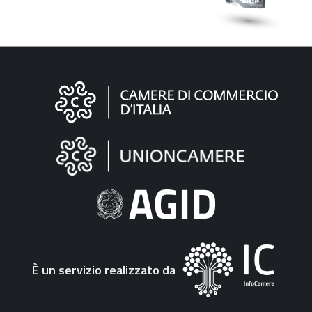
Informazioni
sul
sito
"Fattura
Elettronica"
È un servizio realizzato da