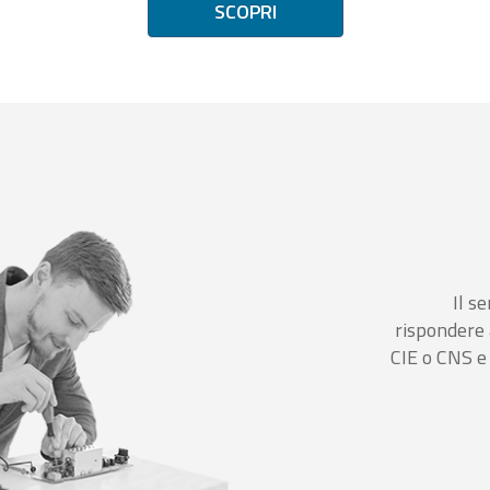
SCOPRI
Il se
rispondere 
CIE o CNS e 