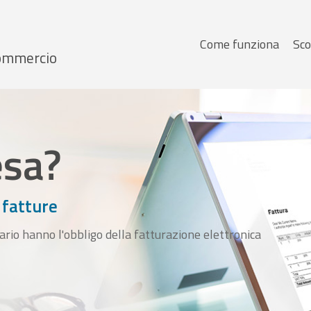
Menu
Come funziona
Sco
 Commercio
principale
esa?
 fatture
ario hanno l'obbligo della fatturazione elettronica