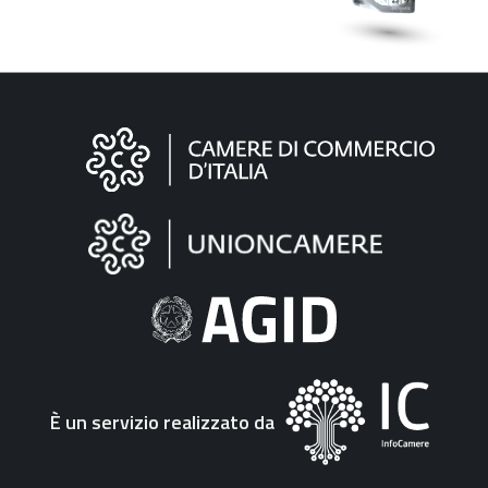
Informazioni
sul
sito
"Fattura
Elettronica"
È un servizio realizzato da