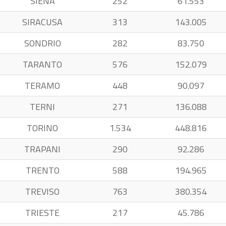
SIENA
252
61.553
SIRACUSA
313
143.005
SONDRIO
282
83.750
TARANTO
576
152.079
TERAMO
448
90.097
TERNI
271
136.088
TORINO
1.534
448.816
TRAPANI
290
92.286
TRENTO
588
194.965
TREVISO
763
380.354
TRIESTE
217
45.786