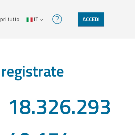
pri tutto
IT
ACCEDI
 registrate
18.326.293