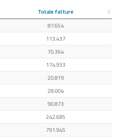
Totale fatture
87.654
113.437
70.364
174.933
20.819
28.004
90.873
242.685
791.945