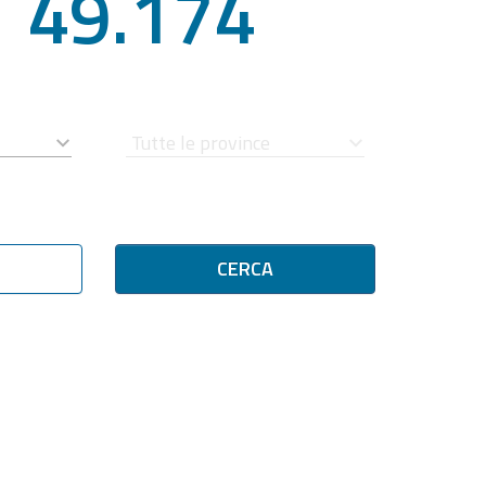
49.174
CERCA