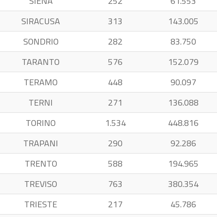
SIENA
252
61.553
SIRACUSA
313
143.005
SONDRIO
282
83.750
TARANTO
576
152.079
TERAMO
448
90.097
TERNI
271
136.088
TORINO
1.534
448.816
TRAPANI
290
92.286
TRENTO
588
194.965
TREVISO
763
380.354
TRIESTE
217
45.786