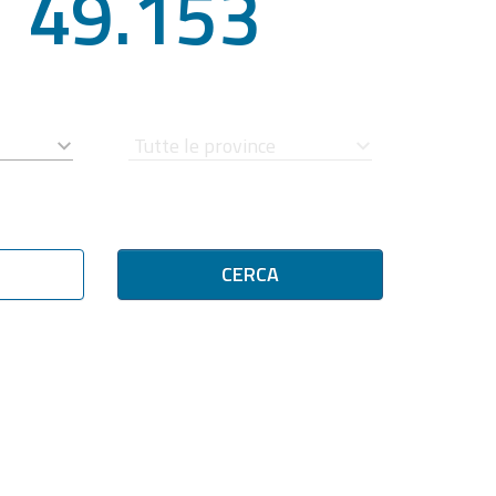
49.153
CERCA