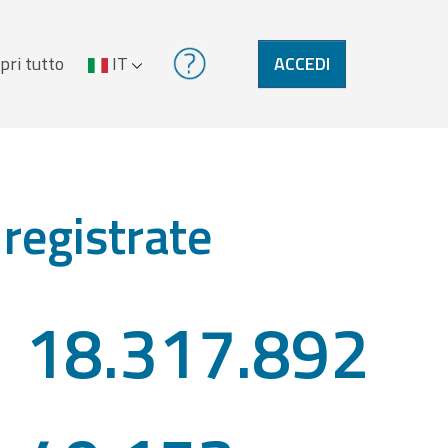
pri tutto
IT
ACCEDI
 registrate
18.317.892