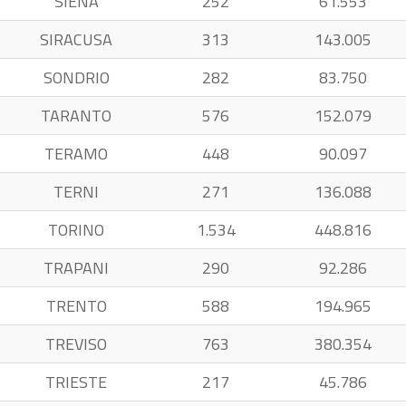
SIENA
252
61.553
SIRACUSA
313
143.005
SONDRIO
282
83.750
TARANTO
576
152.079
TERAMO
448
90.097
TERNI
271
136.088
TORINO
1.534
448.816
TRAPANI
290
92.286
TRENTO
588
194.965
TREVISO
763
380.354
TRIESTE
217
45.786