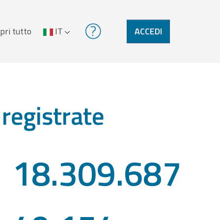
pri tutto
IT
ACCEDI
 registrate
18.309.687