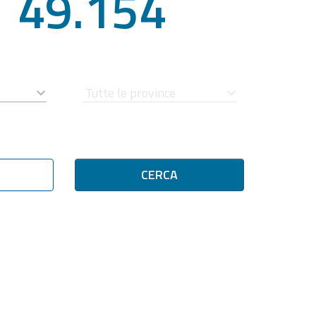
49.154
CERCA