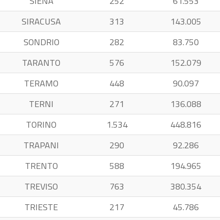
SIENA
252
61.553
SIRACUSA
313
143.005
SONDRIO
282
83.750
TARANTO
576
152.079
TERAMO
448
90.097
TERNI
271
136.088
TORINO
1.534
448.816
TRAPANI
290
92.286
TRENTO
588
194.965
TREVISO
763
380.354
TRIESTE
217
45.786