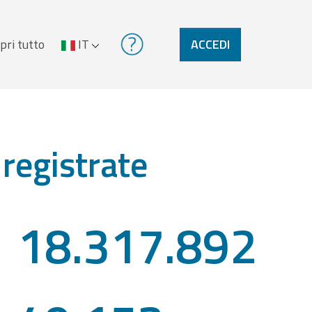
pri tutto
IT
ACCEDI
 registrate
18.317.892