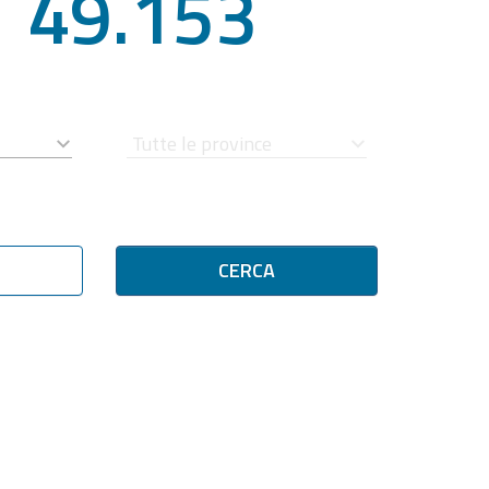
49.153
CERCA