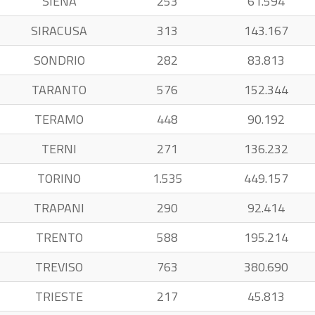
SIENA
253
61.594
SIRACUSA
313
143.167
SONDRIO
282
83.813
TARANTO
576
152.344
TERAMO
448
90.192
TERNI
271
136.232
TORINO
1.535
449.157
TRAPANI
290
92.414
TRENTO
588
195.214
TREVISO
763
380.690
TRIESTE
217
45.813