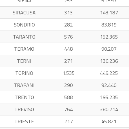
SIENA
253
61.597
SIRACUSA
313
143.187
SONDRIO
282
83.819
TARANTO
576
152.365
TERAMO
448
90.207
TERNI
271
136.236
TORINO
1.535
449.225
TRAPANI
290
92.440
TRENTO
588
195.235
TREVISO
764
380.714
TRIESTE
217
45.821