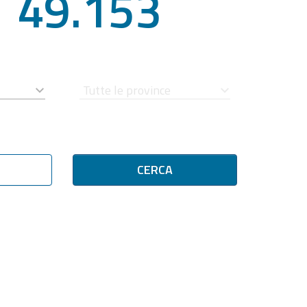
49.153
CERCA