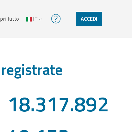
pri tutto
IT
ACCEDI
 registrate
18.317.892